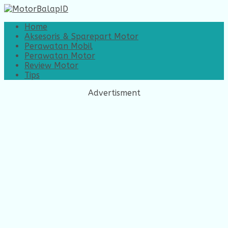
Home
Aksesoris & Sparepart Motor
Perawatan Mobil
Perawatan Motor
Review Motor
Tips
Advertisment