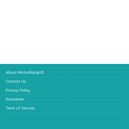
About MotorBalap.ID
Contact Us
Privacy Policy
Disclaimer
Term of Service