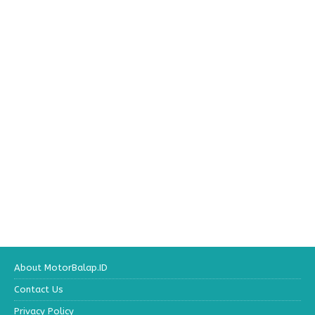
About MotorBalap.ID
Contact Us
Privacy Policy