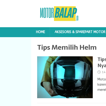
HOME
AKSESORIS & SPAREPART MOTOR
Tips Memilih Helm
Tip
Nya
14
Motor
karen
merek