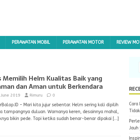
PERAWATAN MOBIL
PERAWATAN MOTOR
REVIEW M
s Memilih Helm Kualitas Baik yang
man dan Aman untuk Berkendara
REC
 June 2019
Rimuru
0
Cara 
Balap.ID – Mari kita jujur sebentar. Helm sering kali dipilih
Tida
a tampangnya duluan. Warnanya keren, desainnya mahal,
nya bikin pede. Tapi ketika sudah benar-benar dipakai
[…]
Perle
Jauh
Inspi