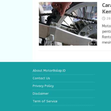
Car
Ken
28
Moto
penti
Rant
mesi
About MotorBalap.ID
Contact Us
Privacy Policy
Disclaimer
Term of Service