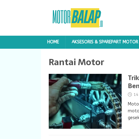
HOME
AKSESORIS & SPAREPART MOTOR
Rantai Motor
Tri
Ben
14
Motor
motor
gesek