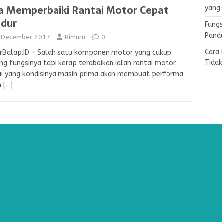
a Memperbaiki Rantai Motor Cepat
yang
dur
Fungs
Pand
 December 2017
Rimuru
0
Cara
rBalap.ID – Salah satu komponen motor yang cukup
Tida
ng fungsinya tapi kerap terabaikan ialah rantai motor.
ai yang kondisinya masih prima akan membuat performa
n
[…]