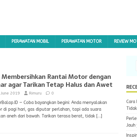
PERAWATAN MOBIL
PERAWATAN MOTOR
REVIEW M
k Membersihkan Rantai Motor dengan
ar agar Tarikan Tetap Halus dan Awet
REC
 June 2019
Rimuru
0
Cara 
Balap.ID — Coba bayangkan begini: Anda menyalakan
Tida
 di pagi hari, gas diputar perlahan, tapi ada suara
an aneh dari bawah. Tarikan terasa berat, tidak
[…]
Perle
Jauh
Inspi