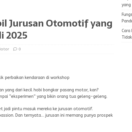
yang
Fungs
l Jurusan Otomotif yang
Pand
i 2025
Cara
Tida
Motor
0
an yang dari kecil hobi bongkar pasang motor, kan?
ampai “eksperimen” yang bikin orang tua geleng-geleng.
get jadi pintu masuk mereka ke jurusan otomotif.
assion. Dan ternyata… jurusan ini memang punya prospek