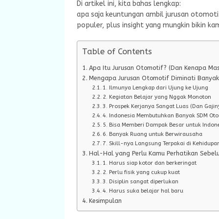
Di artikel ini, kita bahas lengkap:
apa saja keuntungan ambil jurusan otomotif
populer, plus insight yang mungkin bikin ka
Table of Contents
Apa Itu Jurusan Otomotif? (Dan Kenapa Mas
Mengapa Jurusan Otomotif Diminati Banya
1. Ilmunya Lengkap dari Ujung ke Ujung
2. Kegiatan Belajar yang Nggak Monoton
3. Prospek Kerjanya Sangat Luas (Dan Gajin
4. Indonesia Membutuhkan Banyak SDM Otomo
5. Bisa Memberi Dampak Besar untuk Indon
6. Banyak Ruang untuk Berwirausaha
7. Skill-nya Langsung Terpakai di Kehidupa
Hal-Hal yang Perlu Kamu Perhatikan Sebel
1. Harus siap kotor dan berkeringat
2. Perlu fisik yang cukup kuat
3. Disiplin sangat diperlukan
4. Harus suka belajar hal baru
Kesimpulan