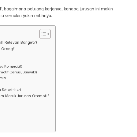
, bagaimana peluang kerjanya, kenapa jurusan ini makin
mu semakin yakin milihnya.
ih Relevan Banget?)
k Orang?
ya Kompetitif)
tif (Serius, Banyak!)
esia
n Sehari-hari
um Masuk Jurusan Otomotif