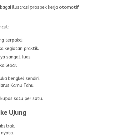
cul:
ng terpakai.
a kegiatan praktik.
ya sangat luas.
a lebar.
ka bengkel sendiri.
Harus Kamu Tahu
kupas satu per satu.
 ke Ujung
abstrak.
 nyata.