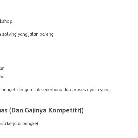
rkshop.
 solving yang jalan bareng.
kan
ng.
a banget dengan trik sederhana dan proses nyata yang
uas (Dan Gajinya Kompetitif)
sa kerja di bengkel.